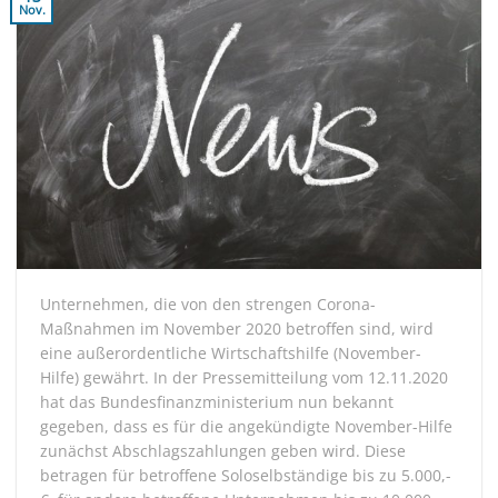
Nov.
Unternehmen, die von den strengen Corona-
Maßnahmen im November 2020 betroffen sind, wird
eine außerordentliche Wirtschaftshilfe (November-
Hilfe) gewährt. In der Pressemitteilung vom 12.11.2020
hat das Bundesfinanzministerium nun bekannt
gegeben, dass es für die angekündigte November-Hilfe
zunächst Abschlagszahlungen geben wird. Diese
betragen für betroffene Soloselbständige bis zu 5.000,-