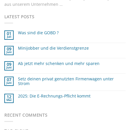
aus unserem Unternehmen …
LATEST POSTS
Was sind die GOBD ?
01
Juli
Keine
Kommentare
zu
Minijobber und die Verdienstgrenze
Was
09
sind
Juni
Keine
die
Kommentare
GOBD
zu
?
Ab jetzt mehr schenken und mehr sparen
Minijobber
09
und
Juni
Keine
die
Kommentare
Verdienstgrenze
zu
Setz deinen privat genutzten Firmenwagen unter
Ab
07
jetzt
Strom
Juni
mehr
schenken
Keine
und
Kommentare
mehr
zu
2025: Die E-Rechnungs-Pflicht kommt
12
sparen
Setz
Mai
deinen
Keine
privat
Kommentare
zu
genutzten
2025:
Firmenwagen
Die
RECENT COMMENTS
unter
E-
Strom
Rechnungs-
Pflicht
kommt