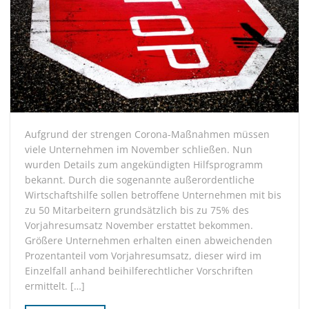
Aufgrund der strengen Corona-Maßnahmen müssen
viele Unternehmen im November schließen. Nun
wurden Details zum angekündigten Hilfsprogramm
bekannt. Durch die sogenannte außerordentliche
Wirtschaftshilfe sollen betroffene Unternehmen mit bis
zu 50 Mitarbeitern grundsätzlich bis zu 75% des
Vorjahresumsatz November erstattet bekommen.
Größere Unternehmen erhalten einen abweichenden
Prozentanteil vom Vorjahresumsatz, dieser wird im
Einzelfall anhand beihilferechtlicher Vorschriften
ermittelt. […]