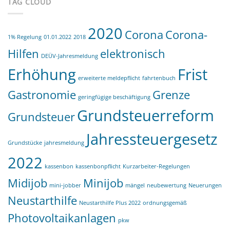
TAG CLOUD
2020
Corona
Corona-
1% Regelung
01.01.2022
2018
Hilfen
elektronisch
DEÜV-Jahresmeldung
Erhöhung
Frist
erweiterte meldepflicht
fahrtenbuch
Gastronomie
Grenze
geringfügige beschäftigung
Grundsteuerreform
Grundsteuer
Jahressteuergesetz
Grundstücke
jahresmeldung
2022
kassenbon
kassenbonpflicht
Kurzarbeiter-Regelungen
Midijob
Minijob
mini-jobber
mängel
neubewertung
Neuerungen
Neustarthilfe
Neustarthilfe Plus 2022
ordnungsgemäß
Photovoltaikanlagen
pkw