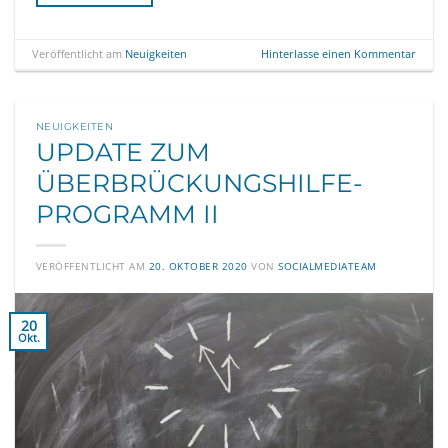
Veröffentlicht am
Neuigkeiten
Hinterlasse einen Kommentar
NEUIGKEITEN
UPDATE ZUM
ÜBERBRÜCKUNGSHILFE-
PROGRAMM II
VERÖFFENTLICHT AM
20. OKTOBER 2020
VON
SOCIALMEDIATEAM
20
Okt.