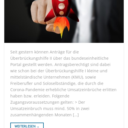
Seit gestern können Anträge für die
Überbrückungshilfe II über das bundeseinheitliche
Portal gestellt werden. Antragsberechtigt sind dabei
wie schon bei der Überbrückungshilfe I kleine und
mittelständische Unternehmen (KMU), sowie
Freiberufler und Soloselbständige, die durch die
Corona-Pandemie erhebliche Umsatzeinbrüche erlitten
haben bzw. erleiden. Folgende
Zugangsvoraussetzungen gelten: > Der
Umsatzeinbruch muss mind. 50% in zwei
zusammenhängenden Monaten […]
WEITERLESEN
→