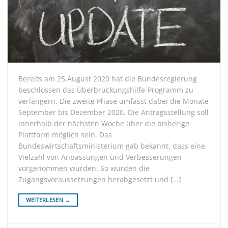
Bereits am 25.August 2020 hat die Bundesregierung
beschlossen das Überbrückungshilfe-Programm zu
verlängern. Die zweite Phase umfasst dabei die Monate
September bis Dezember 2020. Die Antragsstellung soll
innerhalb der nächsten Woche über die bisherige
Plattform möglich sein. Das
Bundeswirtschaftsministerium gab bekannt, dass eine
Vielzahl von Anpassungen und Verbesserungen
vorgenommen wurden. So wurden die
Zugangsvoraussetzungen herabgesetzt und […]
WEITERLESEN
→