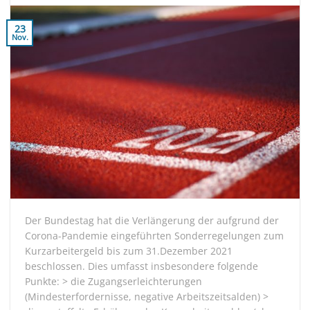
23
Nov.
Der Bundestag hat die Verlängerung der aufgrund der
Corona-Pandemie eingeführten Sonderregelungen zum
Kurzarbeitergeld bis zum 31.Dezember 2021
beschlossen. Dies umfasst insbesondere folgende
Punkte: > die Zugangserleichterungen
(Mindesterfordernisse, negative Arbeitszeitsalden) >