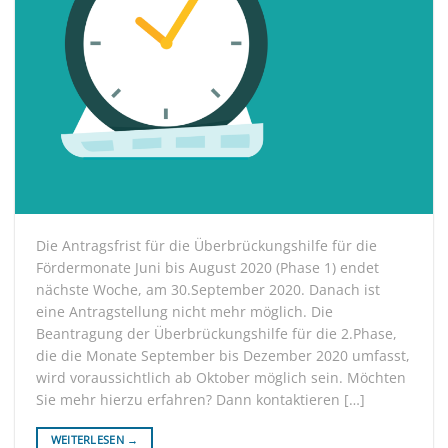
Die Antragsfrist für die Überbrückungshilfe für die
Fördermonate Juni bis August 2020 (Phase 1) endet
nächste Woche, am 30.September 2020. Danach ist
eine Antragstellung nicht mehr möglich. Die
Beantragung der Überbrückungshilfe für die 2.Phase,
die die Monate September bis Dezember 2020 umfasst,
wird voraussichtlich ab Oktober möglich sein. Möchten
Sie mehr hierzu erfahren? Dann kontaktieren […]
WEITERLESEN
→