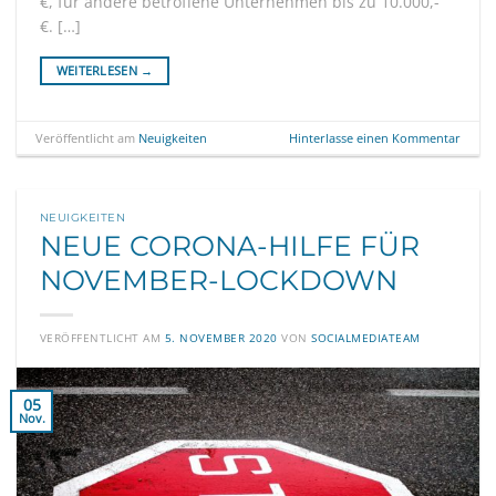
€, für andere betroffene Unternehmen bis zu 10.000,-
€. […]
WEITERLESEN
→
Veröffentlicht am
Neuigkeiten
Hinterlasse einen Kommentar
NEUIGKEITEN
NEUE CORONA-HILFE FÜR
NOVEMBER-LOCKDOWN
VERÖFFENTLICHT AM
5. NOVEMBER 2020
VON
SOCIALMEDIATEAM
05
Nov.