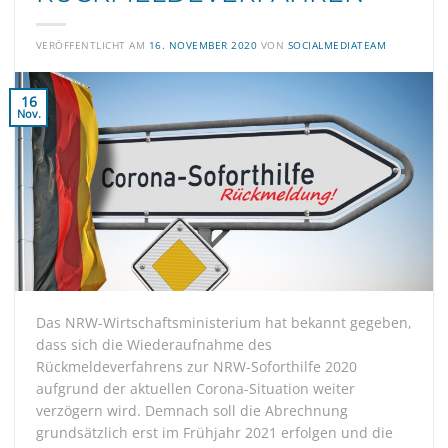
VERÖFFENTLICHT AM
16. NOVEMBER 2020
VON
SOCIALMEDIATEAM
16
Nov.
Das NRW-Wirtschaftsministerium hat bekannt gegeben,
dass sich die Wiederaufnahme des
Rückmeldeverfahrens zur NRW-Soforthilfe 2020
aufgrund der aktuellen Corona-Situation weiter
verzögern wird. Demnach soll die Abrechnung
grundsätzlich erst im Frühjahr 2021 erfolgen und die