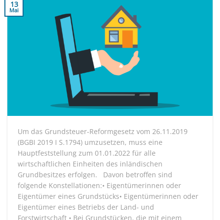
13
Mai
Um das Grundsteuer-Reformgesetz vom 26.11.2019
(BGBI 2019 I S.1794) umzusetzen, muss eine
Hauptfeststellung zum 01.01.2022 für alle
wirtschaftlichen Einheiten des inländischen
Grundbesitzes erfolgen. Davon betroffen sind
folgende Konstellationen:• Eigentümerinnen oder
Eigentümer eines Grundstücks• Eigentümerinnen oder
Eigentümer eines Betriebs der Land- und
Forstwirtschaft • Bei Grundstücken, die mit einem