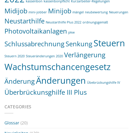
kassenbon
kassenbonpflicht
Kurzarbeiter-Regelungen
Midijob
Minijob
mini-jobber
mängel
neubewertung
Neuerungen
Neustarthilfe
Neustarthilfe Plus 2022
ordnungsgemäß
Photovoltaikanlagen
pkw
Steuern
Schlussabrechnung
Senkung
Verlängerung
Steuern 2020
Steueränderungen 2020
Wachstumschancengesetz
Änderungen
Änderung
Übebrückungshilfe IV
Überbrückunsghilfe III Plus
CATEGORIES
Glossar
(20)