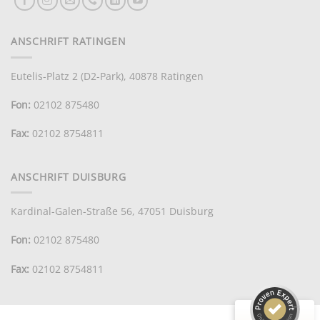
ANSCHRIFT RATINGEN
Eutelis-Platz 2 (D2-Park), 40878 Ratingen
Fon:
02102 875480
Fax:
02102 8754811
ANSCHRIFT DUISBURG
Kundenbewertungen und Erfahrungen zu
CWTP
Kardinal-Galen-Straße 56, 47051 Duisburg
Fon:
02102 875480
SEHR GUT
100%
Empfehlungen auf
Fax:
02102 8754811
ProvenExpert.com
4,95 / 5,00
33
200