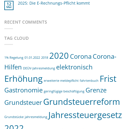
mehr
zu
2025: Die E-Rechnungs-Pflicht kommt
12
sparen
Setz
Mai
deinen
Keine
privat
Kommentare
zu
genutzten
2025:
Firmenwagen
Die
RECENT COMMENTS
unter
E-
Strom
Rechnungs-
Pflicht
kommt
TAG CLOUD
2020
Corona
Corona-
1% Regelung
01.01.2022
2018
Hilfen
elektronisch
DEÜV-Jahresmeldung
Erhöhung
Frist
erweiterte meldepflicht
fahrtenbuch
Gastronomie
Grenze
geringfügige beschäftigung
Grundsteuerreform
Grundsteuer
Jahressteuergesetz
Grundstücke
jahresmeldung
2022