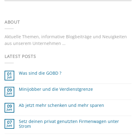
ABOUT
Aktuelle Themen, informative Blogbeiträge und Neuigkeiten
aus unserem Unternehmen …
LATEST POSTS
Was sind die GOBD ?
01
Juli
Keine
Kommentare
zu
Minijobber und die Verdienstgrenze
Was
09
sind
Juni
Keine
die
Kommentare
GOBD
zu
?
Ab jetzt mehr schenken und mehr sparen
Minijobber
09
und
Juni
Keine
die
Kommentare
Verdienstgrenze
zu
Setz deinen privat genutzten Firmenwagen unter
Ab
07
jetzt
Strom
Juni
mehr
schenken
Keine
und
Kommentare