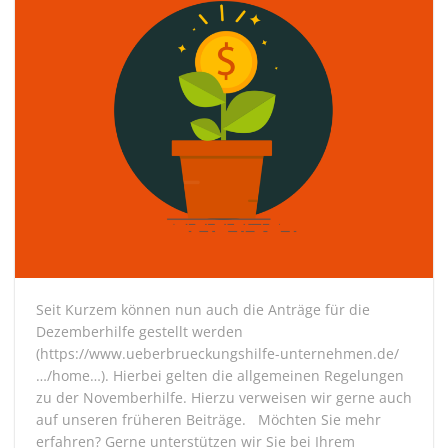
Seit Kurzem können nun auch die Anträge für die
Dezemberhilfe gestellt werden
(https://www.ueberbrueckungshilfe-unternehmen.de/
…/home…). Hierbei gelten die allgemeinen Regelungen
zu der Novemberhilfe. Hierzu verweisen wir gerne auch
auf unseren früheren Beiträge. Möchten Sie mehr
erfahren? Gerne unterstützen wir Sie bei Ihrem