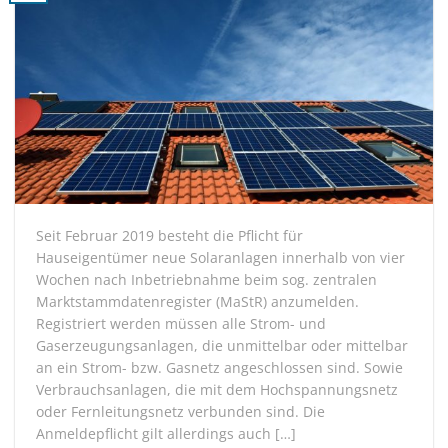
Seit Februar 2019 besteht die Pflicht für
Hauseigentümer neue Solaranlagen innerhalb von vier
Wochen nach Inbetriebnahme beim sog. zentralen
Marktstammdatenregister (MaStR) anzumelden.
Registriert werden müssen alle Strom- und
Gaserzeugungsanlagen, die unmittelbar oder mittelbar
an ein Strom- bzw. Gasnetz angeschlossen sind. Sowie
Verbrauchsanlagen, die mit dem Hochspannungsnetz
oder Fernleitungsnetz verbunden sind. Die
Anmeldepflicht gilt allerdings auch […]