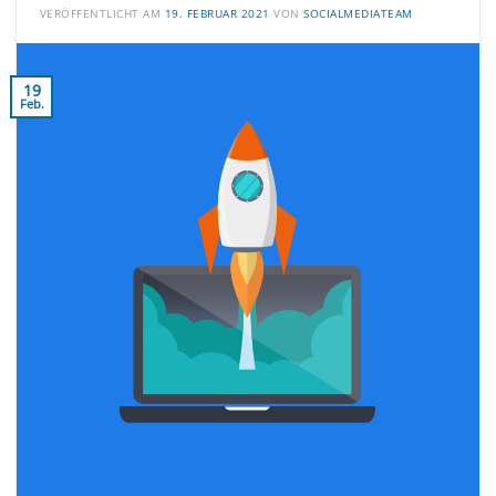
VERÖFFENTLICHT AM
19. FEBRUAR 2021
VON
SOCIALMEDIATEAM
19
Feb.