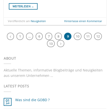
WEITERLESEN
→
Veröffentlicht am
Neuigkeiten
Hinterlasse einen Kommentar
1
…
6
7
8
9
10
11
12
13
ABOUT
Aktuelle Themen, informative Blogbeiträge und Neuigkeiten
aus unserem Unternehmen …
LATEST POSTS
Was sind die GOBD ?
01
Juli
Keine
Kommentare
zu