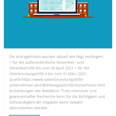
Die Antragsfristen wurden aktuell wie folgt verlängert:
> für die außerordentliche November- und
Dezemberhilfe bis zum 30.April 2021 > für die
Überbrückungshilfe II bis zum 31.März 2021.
Quelle:https://www.ueberbrueckungshilfe-
unternehmen.de/UBH/Navigation/DE/Home/home.html
Anmerkungen der Redaktion: Trotz intensiver und
gewissenhafter Recherche kann für die Richtigkeit und
Vollständigkeit der Angaben keine Gewähr
übernommen werden