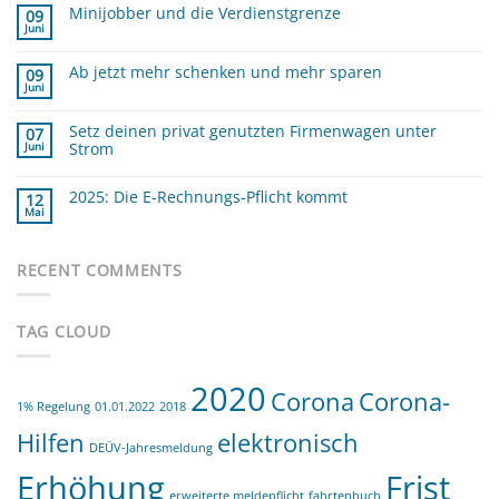
Minijobber und die Verdienstgrenze
Was
09
sind
Juni
Keine
die
Kommentare
GOBD
zu
?
Ab jetzt mehr schenken und mehr sparen
Minijobber
09
und
Juni
Keine
die
Kommentare
Verdienstgrenze
zu
Setz deinen privat genutzten Firmenwagen unter
Ab
07
jetzt
Strom
Juni
mehr
schenken
Keine
und
Kommentare
mehr
zu
2025: Die E-Rechnungs-Pflicht kommt
12
sparen
Setz
Mai
deinen
Keine
privat
Kommentare
zu
genutzten
2025:
Firmenwagen
Die
RECENT COMMENTS
unter
E-
Strom
Rechnungs-
Pflicht
kommt
TAG CLOUD
2020
Corona
Corona-
1% Regelung
01.01.2022
2018
Hilfen
elektronisch
DEÜV-Jahresmeldung
Erhöhung
Frist
erweiterte meldepflicht
fahrtenbuch