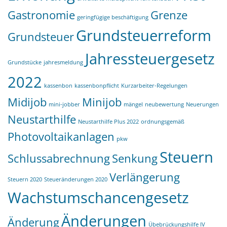
Gastronomie
Grenze
geringfügige beschäftigung
Grundsteuerreform
Grundsteuer
Jahressteuergesetz
Grundstücke
jahresmeldung
2022
kassenbon
kassenbonpflicht
Kurzarbeiter-Regelungen
Midijob
Minijob
mini-jobber
mängel
neubewertung
Neuerungen
Neustarthilfe
Neustarthilfe Plus 2022
ordnungsgemäß
Photovoltaikanlagen
pkw
Steuern
Schlussabrechnung
Senkung
Verlängerung
Steuern 2020
Steueränderungen 2020
Wachstumschancengesetz
Änderungen
Änderung
Übebrückungshilfe IV