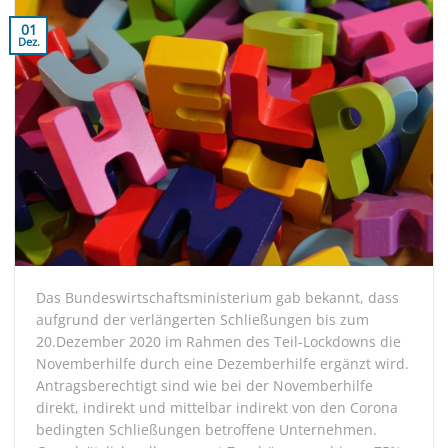
01
Dez.
Das Bundeswirtschaftsministerium gab bekannt, dass
aufgrund der verlängerten Schließungen bis zum
20.Dezember 2020 im Rahmen des Teil-Lockdowns die
Novemberhilfe durch eine Dezemberhilfe ergänzt wird.
Antragsberechtigt sind wie bei der Novemberhilfe
direkt, indirekt und mittelbar indirekt von den Corona
bedingten Schließungen betroffene Unternehmen.