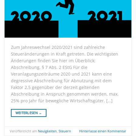
Zum Jahreswechsel 2020/2021 sind zahlreiche
Steueränderungen in Kraft getreten. Die wichtigsten
Änderungen finden Sie hier im Überblick:
Abschreibung, § 7 Abs. 2 EStG Für die
Veranlagungszeiträume 2020 und 2021 kann eine
degressive Abschreibung für Abnutzung mit dem
Faktor 2,5 gegenüber der derzeit geltenden
Abschreibung in Anspruch genommen werden, max.
25% pro Jahr für bewegliche Wirtschaftsgüter. […]
WEITERLESEN
→
Veröffentlicht am
Neuigkeiten
,
Steuern
Hinterlasse einen Kommentar