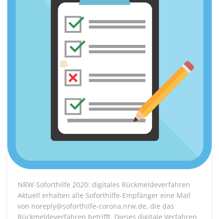
NRW-Soforthilfe 2020: digitales Rückmeldeverfahren
Aktuell erhalten alle Soforthilfe-Empfänger eine Mail
von noreply@soforthilfe-corona.nrw.de, die das
Rückmeldeverfahren betrifft. Dieses digitale Verfahren