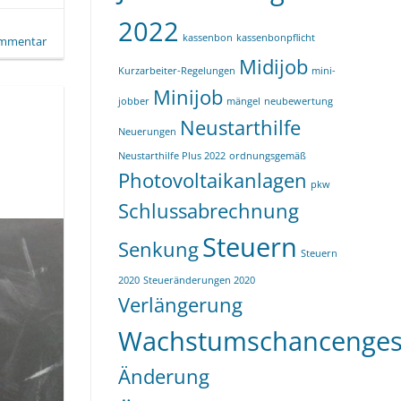
2022
kassenbon
kassenbonpflicht
ommentar
Midijob
Kurzarbeiter-Regelungen
mini-
Minijob
jobber
mängel
neubewertung
Neustarthilfe
Neuerungen
Neustarthilfe Plus 2022
ordnungsgemäß
Photovoltaikanlagen
pkw
Schlussabrechnung
Steuern
Senkung
Steuern
2020
Steueränderungen 2020
Verlängerung
Wachstumschancenges
Änderung