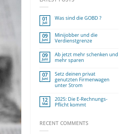
Was sind die GOBD ?
01
Juli
Keine
Kommentare
zu
Minijobber und die
09
Was
Juni
sind
Verdienstgrenze
die
Keine
GOBD
Kommentare
?
Ab jetzt mehr schenken und
09
zu
Minijobber
Juni
mehr sparen
und
die
Keine
Verdienstgrenze
Kommentare
Setz deinen privat
07
zu
Ab
Juni
genutzten Firmenwagen
jetzt
unter Strom
mehr
schenken
Keine
und
Kommentare
mehr
2025: Die E-Rechnungs-
12
zu
sparen
Setz
Mai
Pflicht kommt
deinen
privat
Keine
genutzten
Kommentare
Firmenwagen
zu
RECENT COMMENTS
unter
2025:
Strom
Die
E-