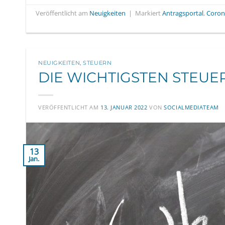
Veröffentlicht am
Neuigkeiten
|
Markiert
Antragsportal
,
Coron
NEUIGKEITEN
,
STEUERN
DIE WICHTIGSTEN STEU
VERÖFFENTLICHT AM
13. JANUAR 2022
VON
SOCIALMEDIATEAM
13
Jan.