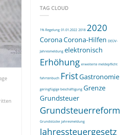
Rechnungs-
Pflicht
TAG CLOUD
kommt
2020
1% Regelung
01.01.2022
2018
Corona
Corona-Hilfen
DEÜV-
elektronisch
Jahresmeldung
Erhöhung
erweiterte meldepflicht
Frist
Gastronomie
Lage
fahrtenbuch
Grenze
geringfügige beschäftigung
Grundsteuer
itten
Grundsteuerreform
Grundstücke
jahresmeldung
Jahressteuergesetz