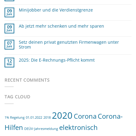
Kommentare
zu
Minijobber und die Verdienstgrenze
Was
09
sind
Juni
Keine
die
Kommentare
GOBD
zu
?
Ab jetzt mehr schenken und mehr sparen
Minijobber
09
und
Juni
Keine
die
Kommentare
Verdienstgrenze
zu
Setz deinen privat genutzten Firmenwagen unter
Ab
07
jetzt
Strom
Juni
mehr
schenken
Keine
und
Kommentare
mehr
zu
2025: Die E-Rechnungs-Pflicht kommt
12
sparen
Setz
Mai
deinen
Keine
privat
Kommentare
zu
genutzten
2025:
Firmenwagen
Die
RECENT COMMENTS
unter
E-
Strom
Rechnungs-
Pflicht
kommt
TAG CLOUD
2020
Corona
Corona-
1% Regelung
01.01.2022
2018
Hilfen
elektronisch
DEÜV-Jahresmeldung