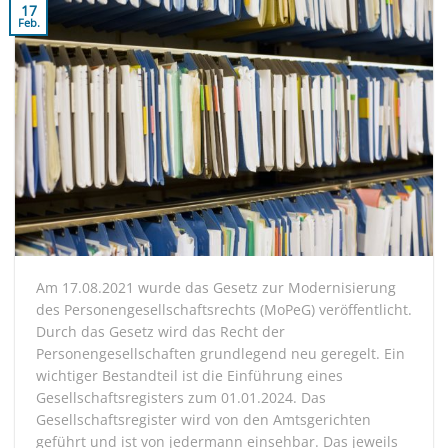
17
Feb.
Am 17.08.2021 wurde das Gesetz zur Modernisierung
des Personengesellschaftsrechts (MoPeG) veröffentlicht.
Durch das Gesetz wird das Recht der
Personengesellschaften grundlegend neu geregelt. Ein
wichtiger Bestandteil ist die Einführung eines
Gesellschaftsregisters zum 01.01.2024. Das
Gesellschaftsregister wird von den Amtsgerichten
geführt und ist von jedermann einsehbar. Das jeweils