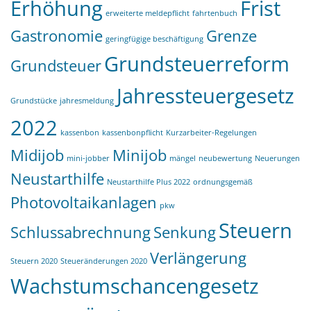
Erhöhung
Frist
erweiterte meldepflicht
fahrtenbuch
Gastronomie
Grenze
geringfügige beschäftigung
Grundsteuerreform
Grundsteuer
Jahressteuergesetz
Grundstücke
jahresmeldung
2022
kassenbon
kassenbonpflicht
Kurzarbeiter-Regelungen
Midijob
Minijob
mini-jobber
mängel
neubewertung
Neuerungen
Neustarthilfe
Neustarthilfe Plus 2022
ordnungsgemäß
Photovoltaikanlagen
pkw
Steuern
Schlussabrechnung
Senkung
Verlängerung
Steuern 2020
Steueränderungen 2020
Wachstumschancengesetz