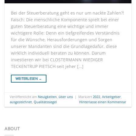
Bei der Steuerberatung geht es nur um nackte Zahlen?!
Falsch: Die menschliche Komponente spielt bei einer
guten Steuerberatung eine wichtige und immer
wichtigere Rolle: Denn ein tiefgreifendes Verständnis
für die Wünsche, Herausforderungen und Sorgen
unserer Mandanten sind die Grundlagedafür, diese
wirklich individuell beraten zu können. Darum
investieren wir bei CLOSTERMANN WIEDIGER
TECKENTRUP PIETSCH seit jeher […]
WEITERLESEN
→
Veröffentlicht am
Neuigkeiten
,
über uns
|
Markiert
2022
,
Arbeitgeber
,
ausgezeichnet
,
Qualitätssiegel
Hinterlasse einen Kommentar
ABOUT