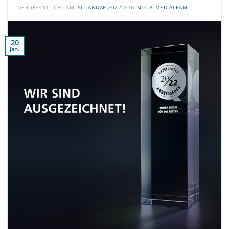
VERÖFFENTLICHT AM
20. JANUAR 2022
VON
SOCIALMEDIATEAM
20
Jan.