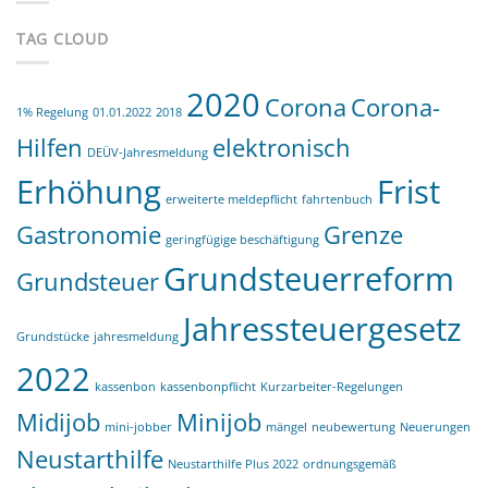
Pflicht
kommt
TAG CLOUD
2020
Corona
Corona-
1% Regelung
01.01.2022
2018
Hilfen
elektronisch
DEÜV-Jahresmeldung
Erhöhung
Frist
erweiterte meldepflicht
fahrtenbuch
Gastronomie
Grenze
geringfügige beschäftigung
Grundsteuerreform
Grundsteuer
Jahressteuergesetz
Grundstücke
jahresmeldung
2022
kassenbon
kassenbonpflicht
Kurzarbeiter-Regelungen
Midijob
Minijob
mini-jobber
mängel
neubewertung
Neuerungen
Neustarthilfe
Neustarthilfe Plus 2022
ordnungsgemäß