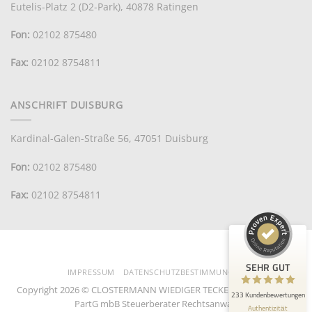
Eutelis-Platz 2 (D2-Park), 40878 Ratingen
Fon:
02102 875480
Fax:
02102 8754811
ANSCHRIFT DUISBURG
Kundenbewertungen und Erfahrungen zu
CWTP
Kardinal-Galen-Straße 56, 47051 Duisburg
Fon:
02102 875480
SEHR GUT
100%
Empfehlungen auf
Fax:
02102 8754811
ProvenExpert.com
4,95 / 5,00
33
200
Bewertungen auf
Bewertungen von 4
ProvenExpert.com
anderen Quellen
SEHR GUT
IMPRESSUM
DATENSCHUTZBESTIMMUNGEN
Copyright 2026 © CLOSTERMANN WIEDIGER TECKENTRUP PIETSCH
Blick aufs ProvenExpert-Profil werfen
233 Kundenbewertungen
PartG mbB Steuerberater Rechtsanwalt
Authentizität
26.7.2026