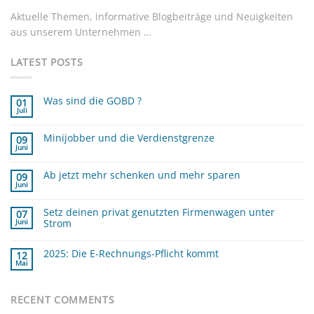
Aktuelle Themen, informative Blogbeiträge und Neuigkeiten
aus unserem Unternehmen …
LATEST POSTS
Was sind die GOBD ?
01
Juli
Keine
Kommentare
zu
Minijobber und die Verdienstgrenze
Was
09
sind
Juni
Keine
die
Kommentare
GOBD
zu
?
Ab jetzt mehr schenken und mehr sparen
Minijobber
09
und
Juni
Keine
die
Kommentare
Verdienstgrenze
zu
Setz deinen privat genutzten Firmenwagen unter
Ab
07
jetzt
Strom
Juni
mehr
schenken
Keine
und
Kommentare
mehr
zu
2025: Die E-Rechnungs-Pflicht kommt
12
sparen
Setz
Mai
deinen
Keine
privat
Kommentare
zu
genutzten
2025:
Firmenwagen
Die
RECENT COMMENTS
unter
E-
Strom
Rechnungs-