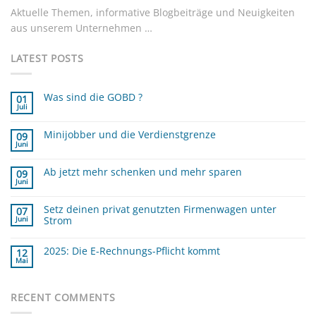
Aktuelle Themen, informative Blogbeiträge und Neuigkeiten
aus unserem Unternehmen …
LATEST POSTS
Was sind die GOBD ?
01
Juli
Keine
Kommentare
zu
Minijobber und die Verdienstgrenze
Was
09
sind
Juni
Keine
die
Kommentare
GOBD
zu
?
Ab jetzt mehr schenken und mehr sparen
Minijobber
09
und
Juni
Keine
die
Kommentare
Verdienstgrenze
zu
Setz deinen privat genutzten Firmenwagen unter
Ab
07
jetzt
Strom
Juni
mehr
schenken
Keine
und
Kommentare
mehr
zu
2025: Die E-Rechnungs-Pflicht kommt
12
sparen
Setz
Mai
deinen
Keine
privat
Kommentare
zu
genutzten
2025:
Firmenwagen
Die
RECENT COMMENTS
unter
E-
Strom
Rechnungs-