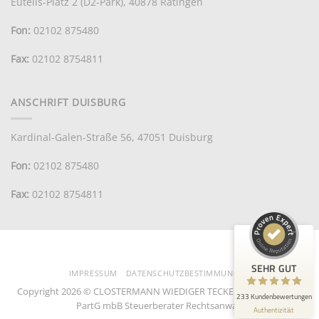
Eutelis-Platz 2 (D2-Park), 40878 Ratingen
Fon:
02102 875480
Fax:
02102 8754811
ANSCHRIFT DUISBURG
Kundenbewertungen und Erfahrungen zu
CWTP
Kardinal-Galen-Straße 56, 47051 Duisburg
Fon:
02102 875480
SEHR GUT
100%
Empfehlungen auf
Fax:
02102 8754811
ProvenExpert.com
4,95 / 5,00
33
200
Bewertungen auf
Bewertungen von 4
ProvenExpert.com
anderen Quellen
SEHR GUT
IMPRESSUM
DATENSCHUTZBESTIMMUNGEN
Copyright 2026 © CLOSTERMANN WIEDIGER TECKENTRUP PIETSCH
Blick aufs ProvenExpert-Profil werfen
233 Kundenbewertungen
PartG mbB Steuerberater Rechtsanwalt
Authentizität
26.7.2026