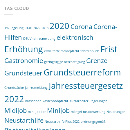
Pflicht
kommt
TAG CLOUD
2020
Corona
Corona-
1% Regelung
01.01.2022
2018
Hilfen
elektronisch
DEÜV-Jahresmeldung
Erhöhung
Frist
erweiterte meldepflicht
fahrtenbuch
Gastronomie
Grenze
geringfügige beschäftigung
Grundsteuerreform
Grundsteuer
Jahressteuergesetz
Grundstücke
jahresmeldung
2022
kassenbon
kassenbonpflicht
Kurzarbeiter-Regelungen
Midijob
Minijob
mini-jobber
mängel
neubewertung
Neuerungen
Neustarthilfe
Neustarthilfe Plus 2022
ordnungsgemäß