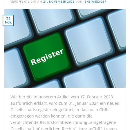
VERÖFFENTLICHT AM
21. NOVEMBER 2023
VON
JENS WIEDIGER
21
Nov.
Wie bereits in unserem Artikel vom 17. Februar 2023
ausführlich erklärt, wird zum 01. Januar 2024 ein neues
Gesellschaftsregister eingeführt, in das auch GbRs
eingetragen werden können, die dann die
verpflichtende Rechtsformbezeichnung „eingetragene
Gesellschaft bürgerlichen Rechts“, kurz „eGbR“, tragen.