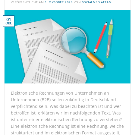
VERÖFFENTLICHT AM
1. OKTOBER 2023
VON
SOCIALMEDIATEAM
01
Okt.
Elektronische Rechnungen von Unternehmen an
Unternehmen (B2B) sollen zukünftig in Deutschland
verpflichtend sein. Was dabei zu beachten ist und wer
betroffen ist, erklären wir im nachfolgenden Text. Was
ist unter einer elektronischen Rechnung zu verstehen?
Eine elektronische Rechnung ist eine Rechnung, welche
strukturiert und im elektronischen Format ausgestellt,