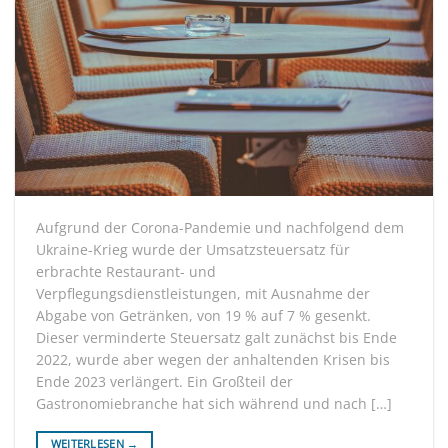
Aufgrund der Corona-Pandemie und nachfolgend dem
Ukraine-Krieg wurde der Umsatzsteuersatz für
erbrachte Restaurant- und
Verpflegungsdienstleistungen, mit Ausnahme der
Abgabe von Getränken, von 19 % auf 7 % gesenkt.
Dieser verminderte Steuersatz galt zunächst bis Ende
2022, wurde aber wegen der anhaltenden Krisen bis
Ende 2023 verlängert. Ein Großteil der
Gastronomiebranche hat sich während und nach […]
WEITERLESEN
→