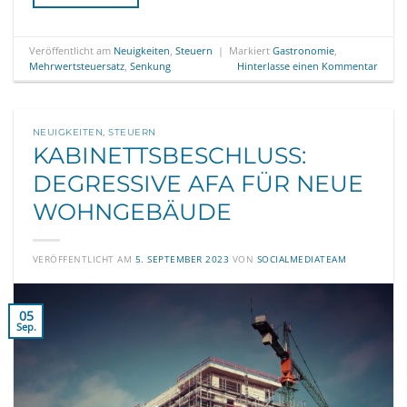
Veröffentlicht am
Neuigkeiten
,
Steuern
|
Markiert
Gastronomie
,
Mehrwertsteuersatz
,
Senkung
Hinterlasse einen Kommentar
NEUIGKEITEN
,
STEUERN
KABINETTSBESCHLUSS:
DEGRESSIVE AFA FÜR NEUE
WOHNGEBÄUDE
VERÖFFENTLICHT AM
5. SEPTEMBER 2023
VON
SOCIALMEDIATEAM
05
Sep.