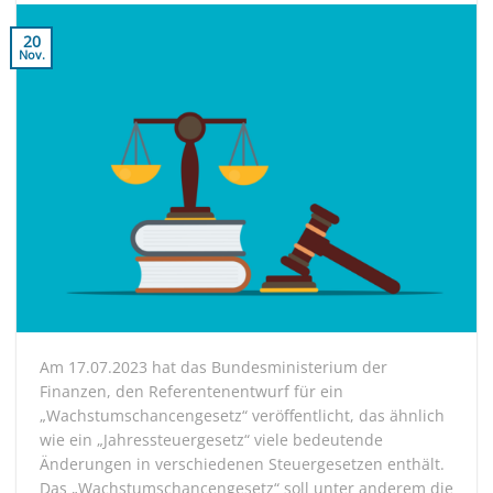
20
Nov.
Am 17.07.2023 hat das Bundesministerium der
Finanzen, den Referentenentwurf für ein
„Wachstumschancengesetz“ veröffentlicht, das ähnlich
wie ein „Jahressteuergesetz“ viele bedeutende
Änderungen in verschiedenen Steuergesetzen enthält.
Das „Wachstumschancengesetz“ soll unter anderem die