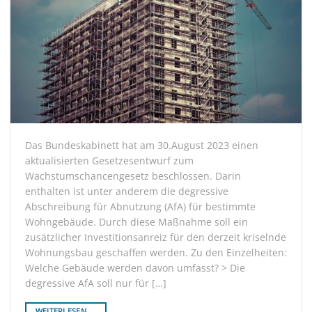
Das Bundeskabinett hat am 30.August 2023 einen
aktualisierten Gesetzesentwurf zum
Wachstumschancengesetz beschlossen. Darin
enthalten ist unter anderem die degressive
Abschreibung für Abnutzung (AfA) für bestimmte
Wohngebäude. Durch diese Maßnahme soll ein
zusätzlicher Investitionsanreiz für den derzeit kriselnde
Wohnungsbau geschaffen werden. Zu den Einzelheiten:
Welche Gebäude werden davon umfasst? > Die
degressive AfA soll nur für […]
WEITERLESEN
→