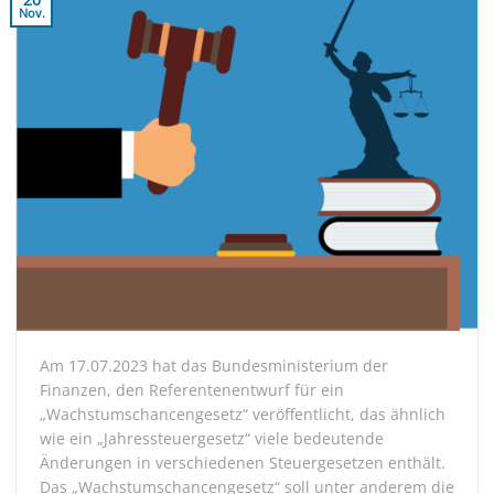
Nov.
Am 17.07.2023 hat das Bundesministerium der
Finanzen, den Referentenentwurf für ein
„Wachstumschancengesetz“ veröffentlicht, das ähnlich
wie ein „Jahressteuergesetz“ viele bedeutende
Änderungen in verschiedenen Steuergesetzen enthält.
Das „Wachstumschancengesetz“ soll unter anderem die