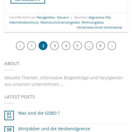
Veröffentlicht am
Neuigkeiten
,
Steuern
|
Markiert
degressive Afa
,
Kabinettsbeschluss
,
Wachstumschancengesetz
,
Wohnungsbau
Hinterlasse einen Kommentar
1
2
3
4
5
…
8
ABOUT
Aktuelle Themen, informative Blogbeiträge und Neuigkeiten
aus unserem Unternehmen …
LATEST POSTS
Was sind die GOBD ?
01
Juli
Keine
Kommentare
zu
Minijobber und die Verdienstgrenze
Was
09
sind