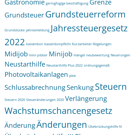
Gastronomie
Grenze
geringfügige beschäftigung
Grundsteuerreform
Grundsteuer
Jahressteuergesetz
Grundstücke
jahresmeldung
2022
kassenbon
kassenbonpflicht
Kurzarbeiter-Regelungen
Midijob
Minijob
mini-jobber
mängel
neubewertung
Neuerungen
Neustarthilfe
Neustarthilfe Plus 2022
ordnungsgemäß
Photovoltaikanlagen
pkw
Steuern
Schlussabrechnung
Senkung
Verlängerung
Steuern 2020
Steueränderungen 2020
Wachstumschancengesetz
Änderungen
Änderung
Übebrückungshilfe IV