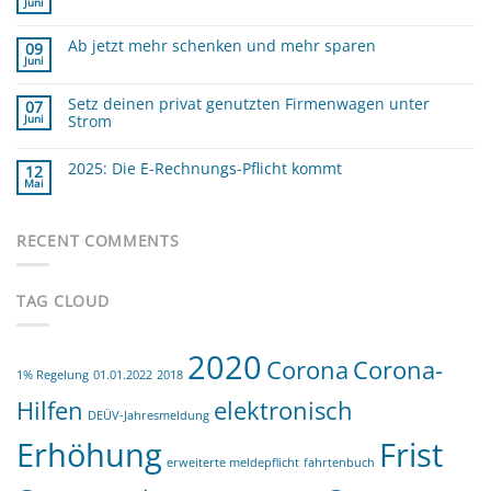
Juni
Keine
die
Kommentare
GOBD
zu
?
Ab jetzt mehr schenken und mehr sparen
Minijobber
09
und
Juni
Keine
die
Kommentare
Verdienstgrenze
zu
Setz deinen privat genutzten Firmenwagen unter
Ab
07
jetzt
Strom
Juni
mehr
schenken
Keine
und
Kommentare
mehr
zu
2025: Die E-Rechnungs-Pflicht kommt
12
sparen
Setz
Mai
deinen
Keine
privat
Kommentare
zu
genutzten
2025:
Firmenwagen
Die
RECENT COMMENTS
unter
E-
Strom
Rechnungs-
Pflicht
kommt
TAG CLOUD
2020
Corona
Corona-
1% Regelung
01.01.2022
2018
Hilfen
elektronisch
DEÜV-Jahresmeldung
Erhöhung
Frist
erweiterte meldepflicht
fahrtenbuch