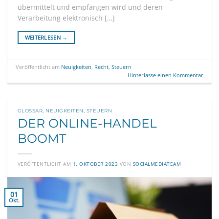
übermittelt und empfangen wird und deren
Verarbeitung elektronisch […]
WEITERLESEN
→
Veröffentlicht am
Neuigkeiten
,
Recht
,
Steuern
Hinterlasse einen Kommentar
GLOSSAR
,
NEUIGKEITEN
,
STEUERN
DER ONLINE-HANDEL
BOOMT
VERÖFFENTLICHT AM
1. OKTOBER 2023
VON
SOCIALMEDIATEAM
01
Okt.