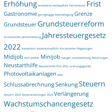
Erhöhung
Frist
erweiterte meldepflicht
fahrtenbuch
Gastronomie
Grenze
geringfügige beschäftigung
Grundsteuerreform
Grundsteuer
Jahressteuergesetz
Grundstücke
jahresmeldung
2022
kassenbon
kassenbonpflicht
Kurzarbeiter-Regelungen
Midijob
Minijob
mini-jobber
mängel
neubewertung
Neuerungen
Neustarthilfe
Neustarthilfe Plus 2022
ordnungsgemäß
Photovoltaikanlagen
pkw
Steuern
Schlussabrechnung
Senkung
Verlängerung
Steuern 2020
Steueränderungen 2020
Wachstumschancengesetz