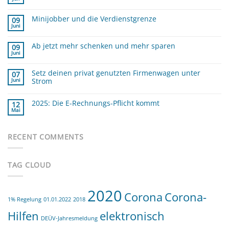
Keine
Kommentare
zu
Minijobber und die Verdienstgrenze
Was
09
sind
Juni
Keine
die
Kommentare
GOBD
zu
?
Ab jetzt mehr schenken und mehr sparen
Minijobber
09
und
Juni
Keine
die
Kommentare
Verdienstgrenze
zu
Setz deinen privat genutzten Firmenwagen unter
Ab
07
jetzt
Strom
Juni
mehr
schenken
Keine
und
Kommentare
mehr
zu
2025: Die E-Rechnungs-Pflicht kommt
12
sparen
Setz
Mai
deinen
Keine
privat
Kommentare
zu
genutzten
2025:
Firmenwagen
Die
RECENT COMMENTS
unter
E-
Strom
Rechnungs-
Pflicht
kommt
TAG CLOUD
2020
Corona
Corona-
1% Regelung
01.01.2022
2018
Hilfen
elektronisch
DEÜV-Jahresmeldung