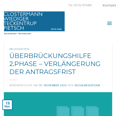
Zum
Kontakt
Tel: 02102 875480
Inhalt
springen
NEUIGKEITEN
ÜBERBRÜCKUNGSHILFE
2.PHASE – VERLÄNGERUNG
DER ANTRAGSFRIST
VERÖFFENTLICHT AM
19. NOVEMBER 2020
VON
SOCIALMEDIATEAM
19
Nov.