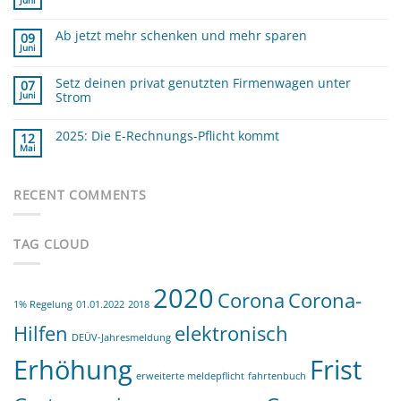
Juni
Keine
die
Kommentare
GOBD
zu
?
Ab jetzt mehr schenken und mehr sparen
Minijobber
09
und
Juni
Keine
die
Kommentare
Verdienstgrenze
zu
Setz deinen privat genutzten Firmenwagen unter
Ab
07
jetzt
Strom
Juni
mehr
schenken
Keine
und
Kommentare
mehr
zu
2025: Die E-Rechnungs-Pflicht kommt
12
sparen
Setz
Mai
deinen
Keine
privat
Kommentare
zu
genutzten
2025:
Firmenwagen
Die
RECENT COMMENTS
unter
E-
Strom
Rechnungs-
Pflicht
kommt
TAG CLOUD
2020
Corona
Corona-
1% Regelung
01.01.2022
2018
Hilfen
elektronisch
DEÜV-Jahresmeldung
Erhöhung
Frist
erweiterte meldepflicht
fahrtenbuch