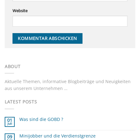
Website
ABOUT
Aktuelle Themen, informative Blogbeiträge und Neuigkeiten
aus unserem Unternehmen …
LATEST POSTS
Was sind die GOBD ?
01
Juli
Keine
Kommentare
zu
Minijobber und die Verdienstgrenze
Was
09
sind