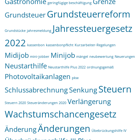
Gastronomie
Grenze
geringfügige beschäftigung
Grundsteuerreform
Grundsteuer
Jahressteuergesetz
Grundstücke
jahresmeldung
2022
kassenbon
kassenbonpflicht
Kurzarbeiter-Regelungen
Midijob
Minijob
mini-jobber
mängel
neubewertung
Neuerungen
Neustarthilfe
Neustarthilfe Plus 2022
ordnungsgemäß
Photovoltaikanlagen
pkw
Steuern
Schlussabrechnung
Senkung
Verlängerung
Steuern 2020
Steueränderungen 2020
Wachstumschancengesetz
Änderungen
Änderung
Übebrückungshilfe IV