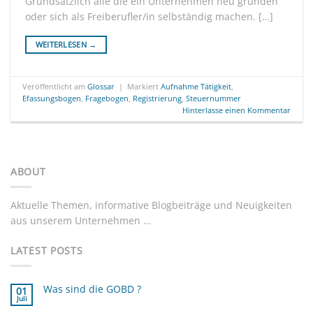
Grundsätzlich alle die ein Unternehmen neu gründen
oder sich als Freiberufler/in selbständig machen. […]
WEITERLESEN
→
Veröffentlicht am
Glossar
|
Markiert
Aufnahme Tätigkeit
,
Efassungsbogen
,
Fragebogen
,
Registrierung
,
Steuernummer
Hinterlasse einen Kommentar
ABOUT
Aktuelle Themen, informative Blogbeiträge und Neuigkeiten
aus unserem Unternehmen …
LATEST POSTS
Was sind die GOBD ?
01
Juli
Keine
Kommentare