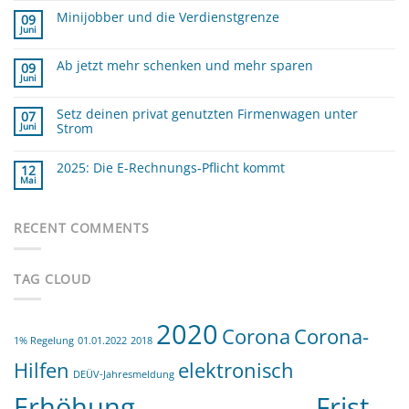
zu
Minijobber und die Verdienstgrenze
Was
09
sind
Juni
Keine
die
Kommentare
GOBD
zu
?
Ab jetzt mehr schenken und mehr sparen
Minijobber
09
und
Juni
Keine
die
Kommentare
Verdienstgrenze
zu
Setz deinen privat genutzten Firmenwagen unter
Ab
07
jetzt
Strom
Juni
mehr
schenken
Keine
und
Kommentare
mehr
zu
2025: Die E-Rechnungs-Pflicht kommt
12
sparen
Setz
Mai
deinen
Keine
privat
Kommentare
zu
genutzten
2025:
Firmenwagen
Die
RECENT COMMENTS
unter
E-
Strom
Rechnungs-
Pflicht
kommt
TAG CLOUD
2020
Corona
Corona-
1% Regelung
01.01.2022
2018
Hilfen
elektronisch
DEÜV-Jahresmeldung
Erhöhung
Frist