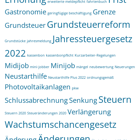
erweiterte meldepflicht
fahrtenbuch
Gastronomie
Grenze
geringfügige beschäftigung
Grundsteuerreform
Grundsteuer
Jahressteuergesetz
Grundstücke
jahresmeldung
2022
kassenbon
kassenbonpflicht
Kurzarbeiter-Regelungen
Midijob
Minijob
mini-jobber
mängel
neubewertung
Neuerungen
Neustarthilfe
Neustarthilfe Plus 2022
ordnungsgemäß
Photovoltaikanlagen
pkw
Steuern
Schlussabrechnung
Senkung
Verlängerung
Steuern 2020
Steueränderungen 2020
Wachstumschancengesetz
Änderungen
Änderung