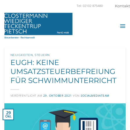
Zum
Kontakt
Tel: 02102 875480
Inhalt
springen
NEUIGKEITEN
,
STEUERN
EUGH: KEINE
UMSATZSTEUERBEFREIUNG
FÜR SCHWIMMUNTERRICHT
VERÖFFENTLICHT AM
29. OKTOBER 2021
VON
SOCIALMEDIATEAM
29
Okt.