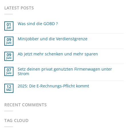
LATEST POSTS
Was sind die GOBD ?
01
Juli
Keine
Kommentare
zu
Minijobber und die Verdienstgrenze
Was
09
sind
Juni
Keine
die
Kommentare
GOBD
zu
?
Ab jetzt mehr schenken und mehr sparen
Minijobber
09
und
Juni
Keine
die
Kommentare
Verdienstgrenze
zu
Setz deinen privat genutzten Firmenwagen unter
Ab
07
jetzt
Strom
Juni
mehr
schenken
Keine
und
Kommentare
mehr
zu
2025: Die E-Rechnungs-Pflicht kommt
12
sparen
Setz
Mai
deinen
Keine
privat
Kommentare
zu
genutzten
2025:
Firmenwagen
Die
RECENT COMMENTS
unter
E-
Strom
Rechnungs-
Pflicht
kommt
TAG CLOUD