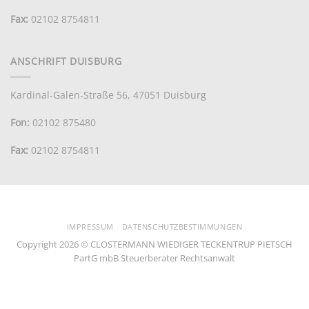
Fax:
02102 8754811
ANSCHRIFT DUISBURG
Kardinal-Galen-Straße 56, 47051 Duisburg
Fon:
02102 875480
Fax:
02102 8754811
IMPRESSUM
DATENSCHUTZBESTIMMUNGEN
Copyright 2026 © CLOSTERMANN WIEDIGER TECKENTRUP PIETSCH
PartG mbB Steuerberater Rechtsanwalt