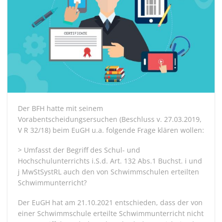
Der BFH hatte mit seinem
Vorabentscheidungsersuchen (Beschluss v. 27.03.2019,
V R 32/18) beim EuGH u.a. folgende Frage klären wollen:
> Umfasst der Begriff des Schul- und
Hochschulunterrichts i.S.d. Art. 132 Abs.1 Buchst. i und
j MwStSystRL auch den von Schwimmschulen erteilten
Schwimmunterricht?
Der EuGH hat am 21.10.2021 entschieden, dass der von
einer Schwimmschule erteilte Schwimmunterricht nicht