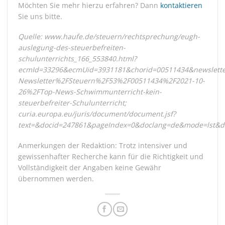
Möchten Sie mehr hierzu erfahren? Dann
kontaktieren
Sie uns bitte.
Quelle: www.haufe.de/steuern/rechtsprechung/eugh-
auslegung-des-steuerbefreiten-
schulunterrichts_166_553840.html?
ecmId=33296&ecmUid=3931181&chorid=00511434&newslette
Newsletter%2FSteuern%2F53%2F00511434%2F2021-10-
26%2FTop-News-Schwimmunterricht-kein-
steuerbefreiter-Schulunterricht;
curia.europa.eu/juris/document/document.jsf?
text=&docid=247861&pageIndex=0&doclang=de&mode=lst&di
Anmerkungen der Redaktion: Trotz intensiver und
gewissenhafter Recherche kann für die Richtigkeit und
Vollständigkeit der Angaben keine Gewähr
übernommen werden.