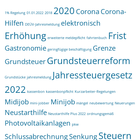
2020
Corona
Corona-
1% Regelung
01.01.2022
2018
Hilfen
elektronisch
DEÜV-Jahresmeldung
Erhöhung
Frist
erweiterte meldepflicht
fahrtenbuch
Gastronomie
Grenze
geringfügige beschäftigung
Grundsteuerreform
Grundsteuer
Jahressteuergesetz
Grundstücke
jahresmeldung
2022
kassenbon
kassenbonpflicht
Kurzarbeiter-Regelungen
Midijob
Minijob
mini-jobber
mängel
neubewertung
Neuerungen
Neustarthilfe
Neustarthilfe Plus 2022
ordnungsgemäß
Photovoltaikanlagen
pkw
Steuern
Schlussabrechnung
Senkung