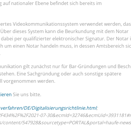
uf nationaler Ebene befindet sich bereits im
chertes Videokommunikationssystem verwendet werden, das
 Über dieses System kann die Beurkundung mit dem Notar
dabei per qualifizierter elektronischer Signatur. Der Notar i
sich um einen Notar handeln muss, in dessen Amtsbereich sic
.
nikation gilt zunächst nur für Bar-Gründungen und Besch
tehen. Eine Sachgründung oder auch sonstige spätere
uell vorgenommen werden.
ieren
Sie uns bitte.
fahren/DE/Digitalisierungsrichtlinie.html
;
=%2F434%2F%2F2021-07-30&ecmId=32746&ecmUid=3931181#
ls/content/547928&sourcetype=PORTAL&portal=haufe-news