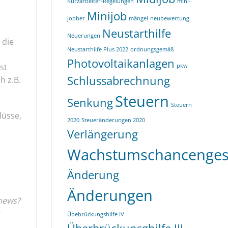
Kurzarbeiter-Regelungen
mini-
Minijob
jobber
mängel
neubewertung
Neustarthilfe
Neuerungen
 die
Neustarthilfe Plus 2022
ordnungsgemäß
Photovoltaikanlagen
st
pkw
Schlussabrechnung
h z.B.
Steuern
Senkung
Steuern
lüsse,
2020
Steueränderungen 2020
Verlängerung
Wachstumschancenges
Änderung
Änderungen
news?
Übebrückungshilfe IV