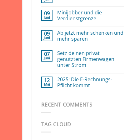
Keine
Kommentare
zu
Minijobber und die
09
Was
Juni
sind
Verdienstgrenze
die
Keine
GOBD
Kommentare
?
Ab jetzt mehr schenken und
09
zu
Minijobber
Juni
mehr sparen
und
die
Keine
Verdienstgrenze
Kommentare
Setz deinen privat
07
zu
Ab
Juni
genutzten Firmenwagen
jetzt
unter Strom
mehr
schenken
Keine
und
Kommentare
mehr
2025: Die E-Rechnungs-
12
zu
sparen
Setz
Mai
Pflicht kommt
deinen
privat
Keine
genutzten
Kommentare
Firmenwagen
zu
RECENT COMMENTS
unter
2025:
Strom
Die
E-
Rechnungs-
Pflicht
TAG CLOUD
kommt