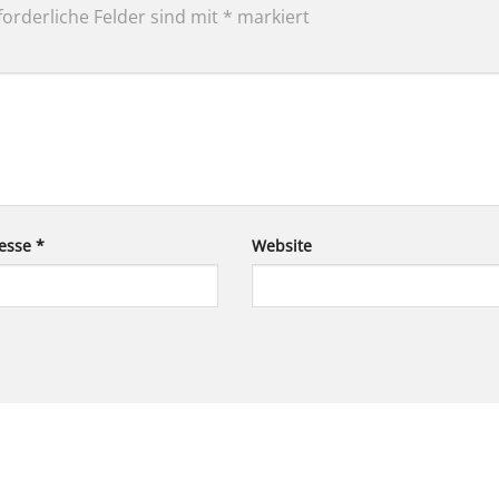
forderliche Felder sind mit
*
markiert
resse
*
Website