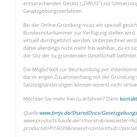
entsprechenden Gesetz („DiRUG“) zur Umsetzung a
Gesetzgebungsverfahren.
Bei der Online-Gründung muss ein speziell gesi
Bundesnotarkammer zur Verfügung stellen wird.
virtuell durchgeführt werden. Unterzeichnet wird 
dabei allerdings nicht mehr frei wählbar, da es 
der Sitz der zu gründenden Gesellschaft befindet
Die Möglichkeit zur Beurkundung per Videokommu
die im engen Zusammenhang mit der Gründung s
Satzungsänderungen können vorerst nicht virt
Möchten Sie mehr hierzu erfahren? Dann
kontakt
Quelle:
www.bmjv.de/SharedDocs/Gesetzgebungsver
www.products.haufe.de/?chorid=&newsletter
productid=PI16039&newsid=contenthub://porta