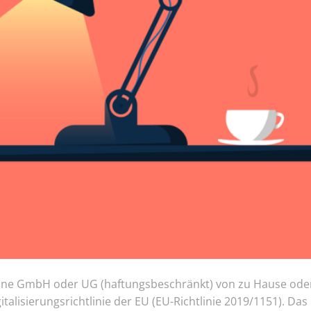
 eine GmbH oder UG (haftungsbeschränkt) von zu Hause od
talisierungsrichtlinie der EU (EU-Richtlinie 2019/1151). Das