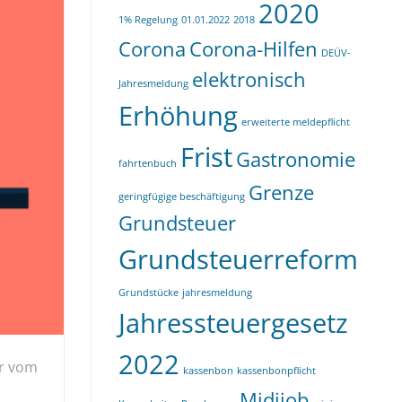
2020
1% Regelung
01.01.2022
2018
Corona
Corona-Hilfen
DEÜV-
elektronisch
Jahresmeldung
Erhöhung
erweiterte meldepflicht
Frist
Gastronomie
fahrtenbuch
Grenze
geringfügige beschäftigung
Grundsteuer
Grundsteuerreform
Grundstücke
jahresmeldung
Jahressteuergesetz
2022
er vom
kassenbon
kassenbonpflicht
Midijob