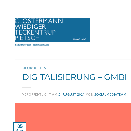
Zum
Inhalt
springen
NEUIGKEITEN
DIGITALISIERUNG – GM
VERÖFFENTLICHT AM
5. AUGUST 2021
VON
SOCIALMEDIATEAM
05
Aug.